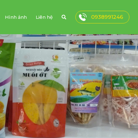
0938991246
Hình ảnh
Liên hệ