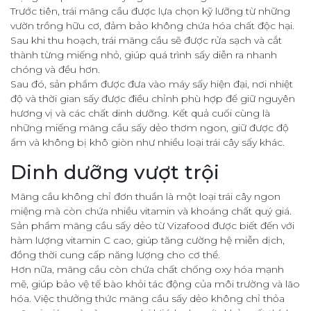
Trước tiên, trái mãng cầu được lựa chọn kỹ lưỡng từ những
vườn trồng hữu cơ, đảm bảo không chứa hóa chất độc hại.
Sau khi thu hoạch, trái mãng cầu sẽ được rửa sạch và cắt
thành từng miếng nhỏ, giúp quá trình sấy diễn ra nhanh
chóng và đều hơn.
Sau đó, sản phẩm được đưa vào máy sấy hiện đại, nơi nhiệt
độ và thời gian sấy được điều chỉnh phù hợp để giữ nguyên
hương vị và các chất dinh dưỡng. Kết quả cuối cùng là
những miếng mãng cầu sấy dẻo thơm ngon, giữ được độ
ẩm và không bị khô giòn như nhiều loại trái cây sấy khác.
Dinh dưỡng vượt trội
Mãng cầu không chỉ đơn thuần là một loại trái cây ngon
miệng mà còn chứa nhiều vitamin và khoáng chất quý giá.
Sản phẩm mãng cầu sấy dẻo từ Vizafood được biết đến với
hàm lượng vitamin C cao, giúp tăng cường hệ miễn dịch,
đồng thời cung cấp năng lượng cho cơ thể.
Hơn nữa, mãng cầu còn chứa chất chống oxy hóa mạnh
mẽ, giúp bảo vệ tế bào khỏi tác động của môi trường và lão
hóa. Việc thưởng thức mãng cầu sấy dẻo không chỉ thỏa