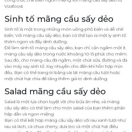
công thức chế biến ngon miệng với mãng cầu sấy dẻo từ
Vizafood.
Sinh tố mãng cầu sấy dẻo
Sinh tố là một trong những món uống phổ biến và dễ chế
biến. Với mãng cầu sấy dẻo, bạn có thể tạo ra một ly sinh tố
thơm ngon và đầy dinh dưỡng.
Để làm sinh tố mãng cầu sấy dẻo, bạn chỉ cần ngâm một ít
mãng cầu sấy dẻo trong nước khoảng 10-15 phút cho mềm.
Sau đó, cho mãng cầu đã ngâm, một chút sữa, đường và đá
vào máy xay sinh tố. Xay nhuyễn cho đến khi hỗn hợp mịn
đều. Bạn có thể trang trí bằng vài lát mãng cầu tươi hoặc
một chút hạt chia để tăng thêm giá trị dinh dưỡng.
Salad mãng cầu sấy dẻo
Salad là một lựa chọn tuyệt vời cho bữa ăn nhẹ, và mãng
cầu sấy dẻo có thể làm cho món salad của bạn thêm phần
hấp dẫn và ngon miệng.
Bạn có thể kết hợp mãng cầu sấy dẻo với rau xanh tươi như
rau xà lách, cà chua cherry, dưa leo và một chút hạt điều