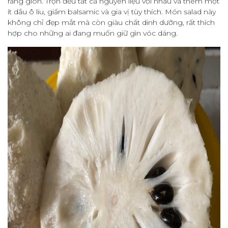
rang giòn. Trộn đều tất cả nguyên liệu với nhau và thêm một
ít dầu ô liu, giấm balsamic và gia vị tùy thích. Món salad này
không chỉ đẹp mắt mà còn giàu chất dinh dưỡng, rất thích
hợp cho những ai đang muốn giữ gìn vóc dáng.