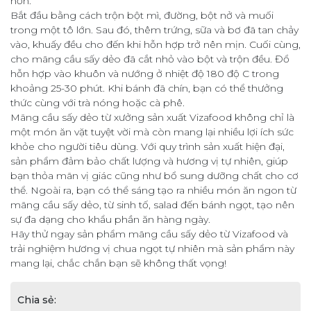
hơn.
Bắt đầu bằng cách trộn bột mì, đường, bột nở và muối
trong một tô lớn. Sau đó, thêm trứng, sữa và bơ đã tan chảy
vào, khuấy đều cho đến khi hỗn hợp trở nên mịn. Cuối cùng,
cho mãng cầu sấy dẻo đã cắt nhỏ vào bột và trộn đều. Đổ
hỗn hợp vào khuôn và nướng ở nhiệt độ 180 độ C trong
khoảng 25-30 phút. Khi bánh đã chín, bạn có thể thưởng
thức cùng với trà nóng hoặc cà phê.
Mãng cầu sấy dẻo từ xưởng sản xuất Vizafood không chỉ là
một món ăn vặt tuyệt vời mà còn mang lại nhiều lợi ích sức
khỏe cho người tiêu dùng. Với quy trình sản xuất hiện đại,
sản phẩm đảm bảo chất lượng và hương vị tự nhiên, giúp
bạn thỏa mãn vị giác cũng như bổ sung dưỡng chất cho cơ
thể. Ngoài ra, bạn có thể sáng tạo ra nhiều món ăn ngon từ
mãng cầu sấy dẻo, từ sinh tố, salad đến bánh ngọt, tạo nên
sự đa dạng cho khẩu phần ăn hàng ngày.
Hãy thử ngay sản phẩm mãng cầu sấy dẻo từ Vizafood và
trải nghiệm hương vị chua ngọt tự nhiên mà sản phẩm này
mang lại, chắc chắn bạn sẽ không thất vọng!
Chia sẻ: