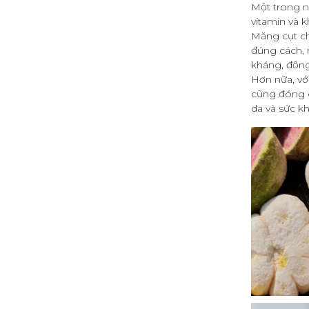
Một trong n
vitamin và k
Măng cụt chứ
đúng cách, 
kháng, đồng
Hơn nữa, vớ
cũng đóng g
da và sức k