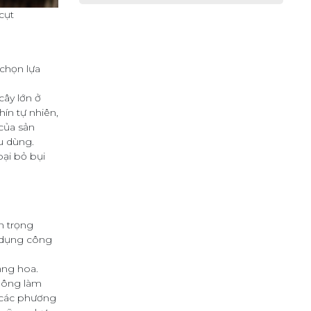
cụt
chọn lựa
cây lớn ở
ín tự nhiên,
của sản
u dùng.
oại bỏ bụi
n trọng
p dụng công
ăng hoa.
không làm
i các phương