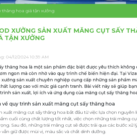
y thăng hoa giá tận xưởng
OD XƯỞNG SẢN XUẤT MĂNG CỤT SẤY T
Á TẬN XƯỞNG
g: 04/12/2024 10:39 AM
y thăng hoa là một sản phẩm đặc biệt được yêu thích không c
ơm ngon mà còn nhờ vào quy trình chế biến hiện đại. Tại Viz
 là xưởng sản xuất chuyên nghiệp cung cấp những sản phẩm m
hất lượng cao với mức giá cạnh tranh. Bài viết này sẽ giúp bạn
trình sản xuất, lợi ích và ứng dụng của măng cụt sấy thăng hoa
 về quy trình sản xuất măng cụt sấy thăng hoa
ản xuất măng cụt sấy thăng hoa bắt đầu từ việc lựa chọn nguyên l
ẩm cuối cùng chất lượng tốt nhất, việc chọn những trái măng cụ
trọng. Sau đó, những trái măng cụt sẽ được trải qua các bước xử 
 vẫn giữ được mùi vị, màu sắc và chất dinh dưỡng.