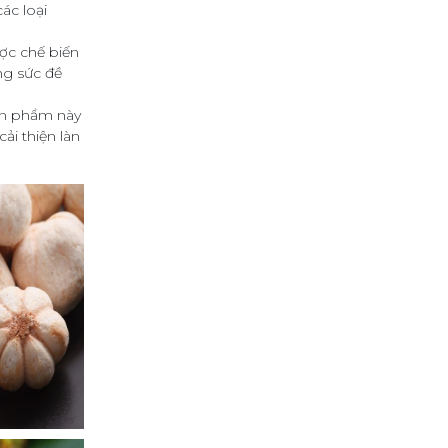
ác loại
ược chế biến
ng sức đề
ản phẩm này
i thiện làn