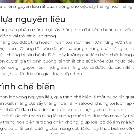
a chọn nguyên liệu rất quan trọng cho việc sấy thăng hoa măng 
lựa nguyên liệu
hững sản phẩm măng cụt sấy thăng hoa đạt tiêu chuẩn cao, việc 
đóng vai trò rất quan trọng.
măng cụt được thu hoạch hoàn toàn tự nhiên từ những vườn trái 
ệt Nam. Chúng tôi luôn ưu tiên sử dụng những quả măng cụt ch
iệu chứng bị sâu bệnh. Điều này không chỉ đảm bảo chất lượng 
 duy trì giá trị dinh dưỡng cần thiết cho sức khỏe của người tiê
họn xong nguyên liệu, những trái măng cụt sẽ được rửa sạch để l
hất, sau đó đưa vào giai đoạn tiếp theo.
rình chế biến
họn lọc xong nguyên liệu, quá trình chế biến là một bước rất qua
sản xuất măng cụt sấy thăng hoa. Tại Vizafood, chúng tôi luôn á
iến nhất để đảm bảo tính an toàn và chất lượng của sản phẩm.
ụt sẽ được cắt thành từng lát mỏng trước khi đưa vào máy sấy th
ấy thăng hoa diễn ra trong chân không, giúp loại bỏ độ ẩm mà 
g vị và chất dinh dưỡng của măng cụt. Điều này khác biệt so vớ