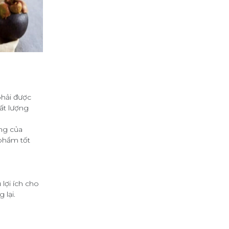
phải được
hất lượng
ỡng của
phẩm tốt
lợi ích cho
 lại.