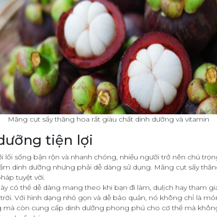
Măng cụt sấy thăng hoa rất giàu chất dinh dưỡng và vitamin
dưỡng tiện lợi
ới lối sống bận rộn và nhanh chóng, nhiều người trở nên chú trọ
hẩm dinh dưỡng nhưng phải dễ dàng sử dụng. Măng cụt sấy thăn
pháp tuyệt vời.
y có thể dễ dàng mang theo khi bạn đi làm, dulịch hay tham gi
trời. Với hình dạng nhỏ gọn và dễ bảo quản, nó không chỉ là mó
 mà còn cung cấp dinh dưỡng phong phú cho cơ thể mà không