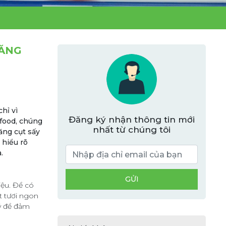
HĂNG
hỉ vì
Đăng ký nhận thông tin mới
afood, chúng
nhất từ chúng tôi
ăng cụt sấy
 hiểu rõ
.
iệu. Để có
t tươi ngon
lý để đảm