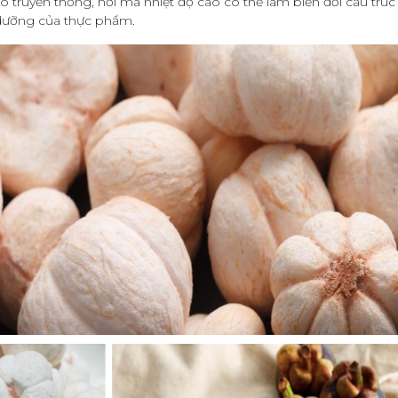
ô truyền thống, nơi mà nhiệt độ cao có thể làm biến đổi cấu trú
h dưỡng của thực phẩm.