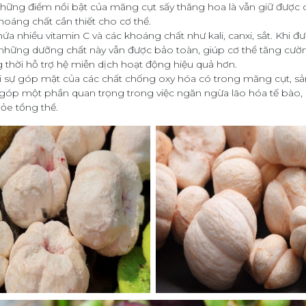
hững điểm nổi bật của măng cụt sấy thăng hoa là vẫn giữ được c
hoáng chất cần thiết cho cơ thể.
a nhiều vitamin C và các khoáng chất như kali, canxi, sắt. Khi đ
những dưỡng chất này vẫn được bảo toàn, giúp cơ thể tăng cườ
 thời hỗ trợ hệ miễn dịch hoạt động hiệu quả hơn.
i sự góp mặt của các chất chống oxy hóa có trong măng cụt, s
óp một phần quan trọng trong việc ngăn ngừa lão hóa tế bào, cả
hỏe tổng thể.