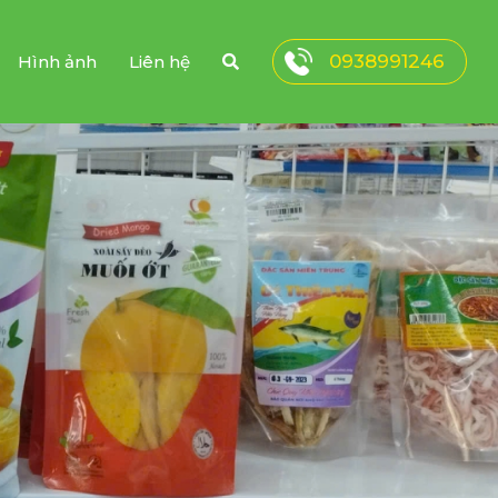
0938991246
Hình ảnh
Liên hệ