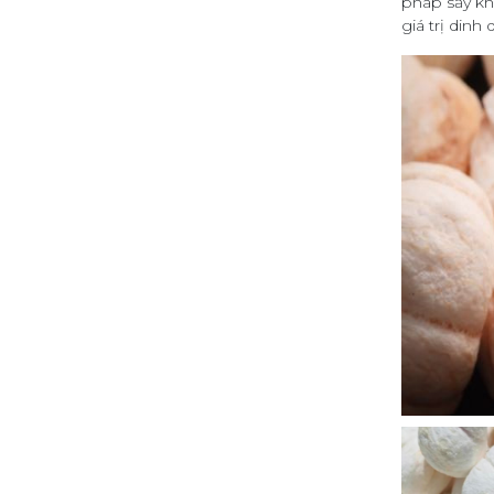
pháp sấy kh
giá trị din