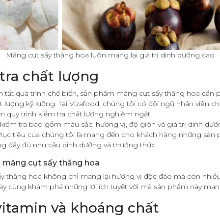
Măng cụt sấy thăng hoa luôn mang lại giá trị dinh dưỡng cao
tra chất lượng
n tất quá trình chế biến, sản phẩm măng cụt sấy thăng hoa cần 
t lượng kỹ lưỡng. Tại Vizafood, chúng tôi có đội ngũ nhân viên c
n quy trình kiểm tra chất lượng nghiêm ngặt.
 kiểm tra bao gồm màu sắc, hương vị, độ giòn và giá trị dinh dư
ục tiêu của chúng tôi là mang đến cho khách hàng những sản 
ng đầy đủ nhu cầu dinh dưỡng và thưởng thức.
ủa măng cụt sấy thăng hoa
y thăng hoa không chỉ mang lại hương vị độc đáo mà còn nhiều 
ãy cùng khám phá những lợi ích tuyệt vời mà sản phẩm này mang
vitamin và khoáng chất