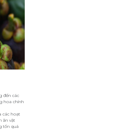
ng đến các
g hoa chính
a các hoạt
n ăn vặt
 tốn quá