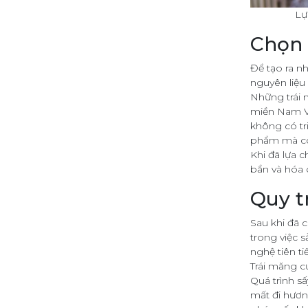
Lự
Chọn 
Để tạo ra n
nguyên liệu 
Những trái 
miền Nam Vi
không có tr
phẩm mà còn
Khi đã lựa c
bẩn và hóa c
Quy t
Sau khi đã c
trong việc 
nghệ tiên t
Trái măng c
Quá trình s
mất đi hươn