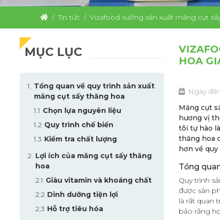
Tin tức
Vizafood xưởng sản xuất măng cụt sấ
VIZAFO
MỤC LỤC
HOA GI
Tổng quan về quy trình sản xuất
Ngày đăn
măng cụt sấy thăng hoa
Măng cụt sấ
Chọn lựa nguyên liệu
hương vị th
Quy trình chế biến
tôi tự hào
thăng hoa c
Kiểm tra chất lượng
hơn về quy 
Lợi ích của măng cụt sấy thăng
hoa
Tổng quan
Giàu vitamin và khoáng chất
Quy trình s
được sản ph
Dinh dưỡng tiện lợi
là rất quan 
Hỗ trợ tiêu hóa
bảo rằng họ