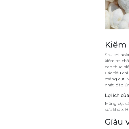
Kiểm 
Sau khi hoà
kiểm tra chấ
cao thực hiệ
Các tiêu chí
măng cụt. M
nhất, đáp ứ
Lợi ích c
Măng cụt sấ
sức khỏe. H
Giàu 